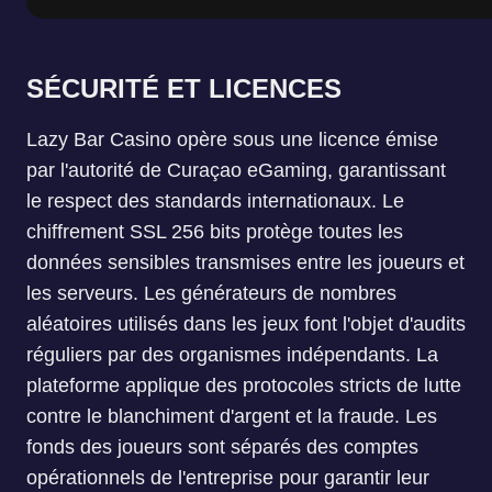
SÉCURITÉ ET LICENCES
Lazy Bar Casino opère sous une licence émise
par l'autorité de Curaçao eGaming, garantissant
le respect des standards internationaux. Le
chiffrement SSL 256 bits protège toutes les
données sensibles transmises entre les joueurs et
les serveurs. Les générateurs de nombres
aléatoires utilisés dans les jeux font l'objet d'audits
réguliers par des organismes indépendants. La
plateforme applique des protocoles stricts de lutte
contre le blanchiment d'argent et la fraude. Les
fonds des joueurs sont séparés des comptes
opérationnels de l'entreprise pour garantir leur