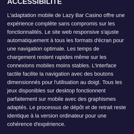
ACCESSIBILITÉ
L'adaptation mobile de Lazy Bar Casino offre une
expérience complète sans compromis sur les
fonctionnalités. Le site web responsive s'ajuste
automatiquement à tous les formats d'écran pour
une navigation optimale. Les temps de
chargement restent rapides même sur les
connexions mobiles moins stables. L'interface
tactile facilite la navigation avec des boutons
dimensionnés pour l'utilisation au doigt. Tous les
jeux disponibles sur desktop fonctionnent
parfaitement sur mobile avec des graphismes
adaptés. Le processus de dépôt et de retrait reste
identique à la version ordinateur pour une
cohérence d'expérience.