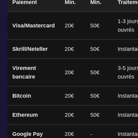
Paiement
Min.
Min.
Traitem
1-3 jour
Visa/Mastercard
20€
50€
ouvrés
Skrill/Neteller
20€
50€
Instant
Virement
3-5 jour
20€
50€
bancaire
ouvrés
Bitcoin
20€
50€
Instant
Ethereum
20€
50€
Instant
Google Pay
20€
-
Instant