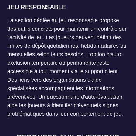
JEU RESPONSABLE
La section dédiée au jeu responsable propose
des outils concrets pour maintenir un contrôle sur
l'activité de jeu. Les joueurs peuvent définir des
limites de dépôt quotidiennes, hebdomadaires ou
mensuelles selon leurs besoins. L'option d'auto-
exclusion temporaire ou permanente reste
accessible à tout moment via le support client.
Des liens vers des organisations d'aide
spécialisées accompagnent les informations
préventives. Un questionnaire d'auto-évaluation
aide les joueurs à identifier d'éventuels signes
problématiques dans leur comportement de jeu.