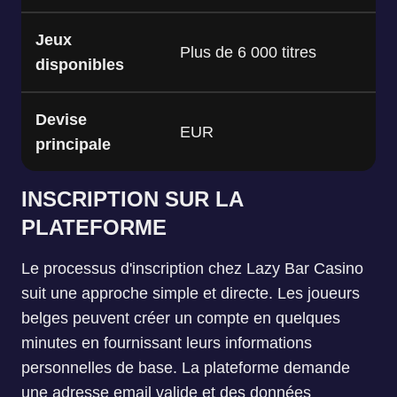
Jeux
Plus de 6 000 titres
disponibles
Devise
EUR
principale
INSCRIPTION SUR LA
PLATEFORME
Le processus d'inscription chez Lazy Bar Casino
suit une approche simple et directe. Les joueurs
belges peuvent créer un compte en quelques
minutes en fournissant leurs informations
personnelles de base. La plateforme demande
une adresse email valide et des données