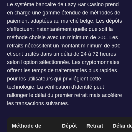
Le système bancaire de Lazy Bar Casino prend
en charge une gamme étendue de méthodes de
paiement adaptées au marché belge. Les dépôts
s'effectuent instantanément quelle que soit la
méthode choisie avec un minimum de 20€. Les
retraits nécessitent un montant minimum de 50€
et sont traités dans un délai de 24 à 72 heures
selon l'option sélectionnée. Les cryptomonnaies
offrent les temps de traitement les plus rapides
pour les utilisateurs qui privilégient cette
technologie. La vérification d'identité peut
rallonger le délai du premier retrait mais accélère
les transactions suivantes.
Méthode de
Dépôt
Retrait
Délai d